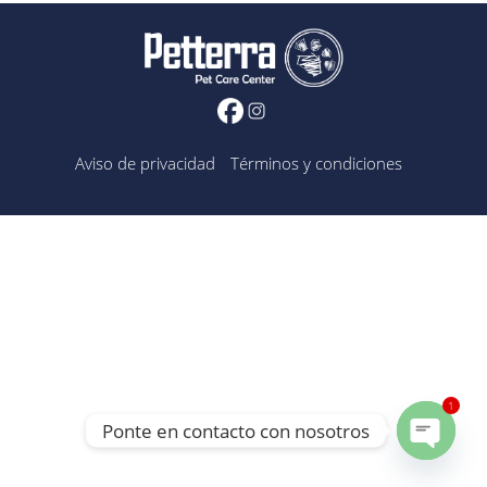
Aviso de privacidad
Términos y condiciones
1
Ponte en contacto con nosotros
Open ch